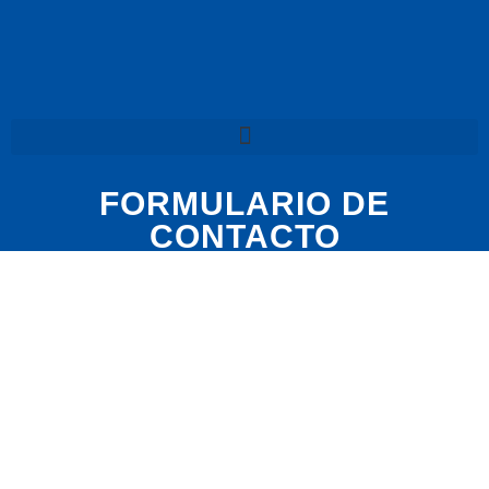
k
a
p
-
m
f
FORMULARIO DE
CONTACTO