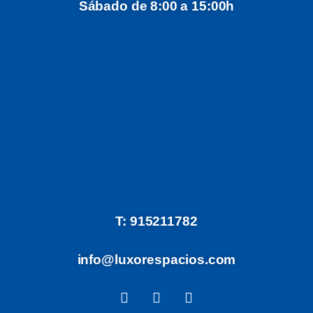
Sábado de 8:00 a 15:00h
T: 915211782
info@luxorespacios.com
F
I
W
a
n
h