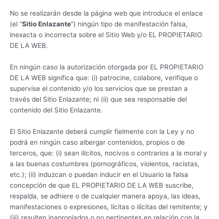
No se realizarán desde la página web que introduce el enlace
(el “
Sitio Enlazante
”) ningún tipo de manifestación falsa,
inexacta o incorrecta sobre el Sitio Web y/o EL PROPIETARIO
DE LA WEB.
En ningún caso la autorización otorgada por EL PROPIETARIO
DE LA WEB significa que: (i) patrocine, colabore, verifique o
supervise el contenido y/o los servicios que se prestan a
través del Sitio Enlazante; ni (ii) que sea responsable del
contenido del Sitio Enlazante.
El Sitio Enlazante deberá cumplir fielmente con la Ley y no
podrá en ningún caso albergar contenidos, propios o de
terceros, que: (i) sean ilícitos, nocivos o contrarios a la moral y
a las buenas costumbres (pornográficos, violentos, racistas,
etc.); (ii) induzcan o puedan inducir en el Usuario la falsa
concepción de que EL PROPIETARIO DE LA WEB suscribe,
respalda, se adhiere o de cualquier manera apoya, las ideas,
manifestaciones o expresiones, lícitas o ilícitas del remitente; y
(iii) resulten inapropiados o no pertinentes en relación con la