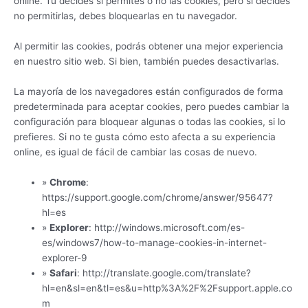
online. Tú decides si permites o no las cookies, pero si decides
no permitirlas, debes bloquearlas en tu navegador.
Al permitir las cookies, podrás obtener una mejor experiencia
en nuestro sitio web. Si bien, también puedes desactivarlas.
La mayoría de los navegadores están configurados de forma
predeterminada para aceptar cookies, pero puedes cambiar la
configuración para bloquear algunas o todas las cookies, si lo
prefieres. Si no te gusta cómo esto afecta a su experiencia
online, es igual de fácil de cambiar las cosas de nuevo.
»
Chrome
:
https://support.google.com/chrome/answer/95647?
hl=es
»
Explorer
: http://windows.microsoft.com/es-
es/windows7/how-to-manage-cookies-in-internet-
explorer-9
»
Safari
: http://translate.google.com/translate?
hl=en&sl=en&tl=es&u=http%3A%2F%2Fsupport.apple.co
m