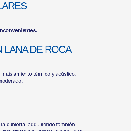
LARES
inconvenientes.
N LANA DE ROCA
nir aislamiento térmico y acústico,
 moderado.
 la cubierta, adquiriendo también