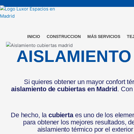
Ir
al
contenido
INICIO
CONSTRUCCION
MÁS SERVICIOS
TE
AISLAMIENTO
Si quieres obtener un mayor confort té
aislamiento de cubiertas en Madrid
. Con
De hecho, la
cubierta
es uno de los element
para obtener los mejores resultados, d
aislamiento térmico por el exter