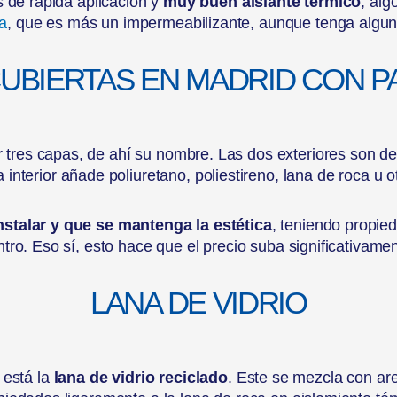
 de rápida aplicación y
muy buen aislante térmico
, alg
ea
, que es más un impermeabilizante, aunque tenga algun
CUBIERTAS EN MADRID CON 
 tres capas, de ahí su nombre. Las dos exteriores son de
 interior añade poliuretano, poliestireno, lana de roca u o
nstalar y que se mantenga la estética
, teniendo propied
ntro. Eso sí, esto hace que el precio suba significativamen
LANA DE VIDRIO
 está la
lana de vidrio reciclado
. Este se mezcla con aren