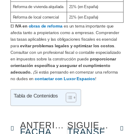
Reforma de vivienda alquilada
21% (en España)
Reforma de local comercial
21% (en España)
El
IVA en
obras de reforma
es un tema importante que
afecta tanto a propietarios como a empresas. Comprender
las tasas aplicables y las obligaciones fiscales es esencial
para
evitar problemas legales y optimizar los costos
.
Consultar con un profesional fiscal o contable especializado
en impuestos sobre la construcción puede
proporcionar
orientación específica y asegurar el cumplimiento
adecuado.
¡Si estás pensando en comenzar una reforma
no dudes en
contactar con Luxor Espacios
!
Tabla de Contenidos
Ant
Sig
ANTERIOR
SIGUIENTE
FACHADAS MONOCAPA: LA SOLUCIÓN MODERNA PARA TU EDIFICIO
TRANSFORMA TU HOGAR: LA IMPORTANCIA DE UNA REFORMA INTEGRAL EXITOSA