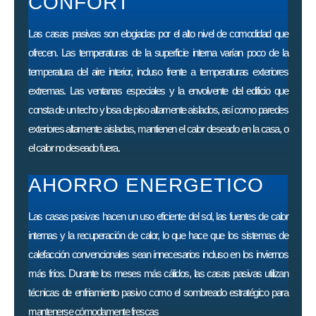
CONFORT
Las casas pasivas son elogiadas por el alto nivel de comodidad que
ofrecen. Las temperaturas de la superficie interna varían poco de la
temperatura del aire interior, incluso frente a temperaturas exteriores
extremas. Las ventanas especiales y la envolvente del edificio que
consta de un techo y losa de piso altamente aislados, así como paredes
exteriores altamente aisladas, mantienen el calor deseado en la casa, o
el calor no deseado fuera.
AHORRO ENERGETICO
Las casas pasivas hacen un uso eficiente del sol, las fuentes de calor
internas y la recuperación de calor, lo que hace que los sistemas de
calefacción convencionales sean innecesarios incluso en los inviernos
más fríos. Durante los meses más cálidos, las casas pasivas utilizan
técnicas de enfriamiento pasivo como el sombreado estratégico para
mantenerse cómodamente frescas