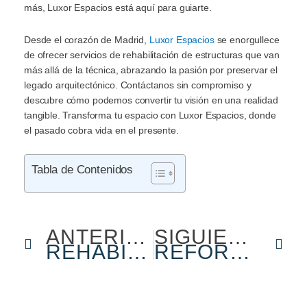
más, Luxor Espacios está aquí para guiarte.
Desde el corazón de Madrid,
Luxor Espacios
se enorgullece
de ofrecer servicios de rehabilitación de estructuras que van
más allá de la técnica, abrazando la pasión por preservar el
legado arquitectónico. Contáctanos sin compromiso y
descubre cómo podemos convertir tu visión en una realidad
tangible. Transforma tu espacio con Luxor Espacios, donde
el pasado cobra vida en el presente.
Tabla de Contenidos
Ant
Sig
ANTERIOR
SIGUIENTE
REHABILITACIÓN ENERGÉTICA: EFICIENCIA PARA TU CONSTRUCCIÓN
REFORMAS INTEGRALES MADRID: TRANSFORMANDO ESPACIOS CON ELEGANCIA Y EFICIENCIA