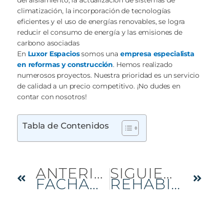
del aislamiento, la actualización de sistemas de
climatización, la incorporación de tecnologías
eficientes y el uso de energías renovables, se logra
reducir el consumo de energía y las emisiones de
carbono asociadas
En
Luxor Espacios
somos una
empresa especialista
en reformas y construcción
. Hemos realizado
numerosos proyectos. Nuestra prioridad es un servicio
de calidad a un precio competitivo. ¡No dudes en
contar con nosotros!
Tabla de Contenidos
Ant
Sig
ANTERIOR
SIGUIENTE
FACHADAS VENTILADAS: INNOVACIÓN EN ARQUITECTURA
REHABILITACIÓN DE ESTRUCTURAS EN MADRID: UN VIAJE TRANSFORMADOR