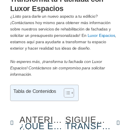
Luxor Espacios
¿Listo para darle un nuevo aspecto a tu edificio?
¡Contáctanos hoy mismo para obtener más información
sobre nuestros servicios de rehabilitación de fachadas y
solicitar un presupuesto personalizado! En
Luxor Espacios
,
estamos aquí para ayudarte a transformar tu espacio
exterior y hacer realidad tus ideas de diseño.
No esperes más, ¡transforma tu fachada con Luxor
Espacios! Contáctanos sin compromiso para solicitar
información.
Tabla de Contenidos
Ant
Sig
ANTERIOR
SIGUIENTE
¿QUÉ ES UNA FACHADA VENTILADA?
TRANSFORMA TU ESPACIO: TODO SOBRE REFORMAS DE EDIFICIOS