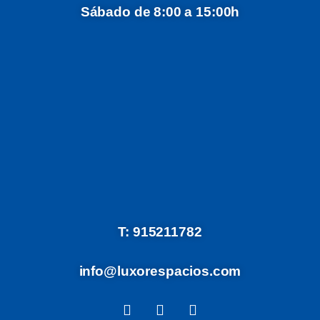
Sábado de 8:00 a 15:00h
T: 915211782
info@luxorespacios.com
F
I
W