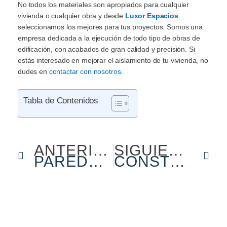
No todos los materiales son apropiados para cualquier
vivienda o cualquier obra y desde
Luxor Espacios
seleccionamos los mejores para tus proyectos. Somos una
empresa dedicada a la ejecución de todo tipo de obras de
edificación, con acabados de gran calidad y precisión. Si
estás interesado en mejorar el aislamiento de tu vivienda, no
dudes en
contactar con nosotros.
Tabla de Contenidos
Ant
Sig
ANTERIOR
SIGUIENTE
PAREDES DE PAVÉS: TODO LO QUE NECESITAS SABER
CONSTRUCCIÓN DE UN EDIFICIO: QUÉ PASOS HAY QUE SEGUIR