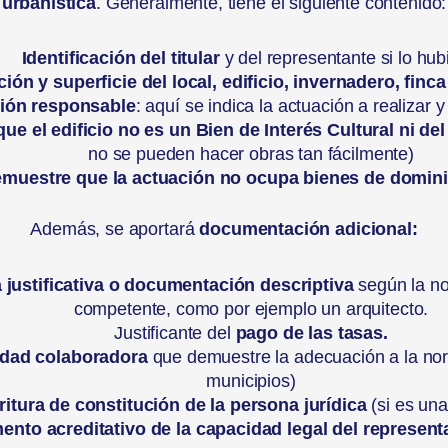
urbanística
. Generalmente, tiene el siguiente contenido:
Identificación del titular
y del representante si lo hub
ción y superficie del local, edificio, invernadero, finc
ción responsable
: aquí se indica la actuación a realizar 
e el edificio no es un Bien de Interés Cultural ni de
no se pueden hacer obras tan fácilmente)
muestre que la actuación no ocupa bienes de dominio
Además, se aportará
documentación adicional:
justificativa o documentación descriptiva
según la no
competente, como por ejemplo un arquitecto.
Justificante del
pago de las tasas.
idad colaboradora
que demuestre la adecuación a la nor
municipios)
ritura de constitución de la persona jurídica
(si es una
nto acreditativo de la capacidad legal del represent