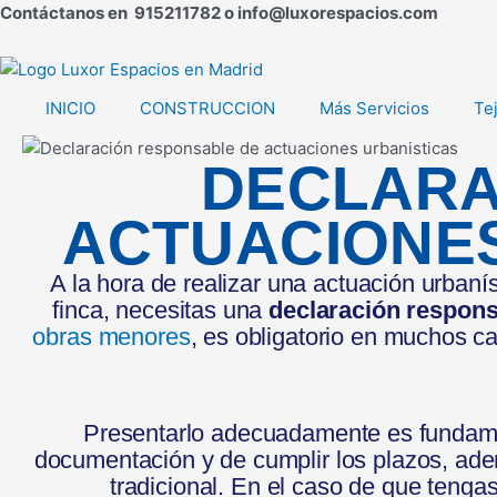
Ir
Contáctanos en 915211782 o info@luxorespacios.com
al
contenido
INICIO
CONSTRUCCION
Más Servicios
Te
DECLARA
ACTUACIONE
A la hora de realizar una actuación urbanís
finca, necesitas una
declaración respons
obras menores
, es obligatorio en muchos ca
Presentarlo adecuadamente es fundam
documentación y de cumplir los plazos, ade
tradicional. En el caso de que tenga