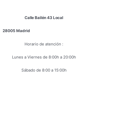
Calle Bailén 43 Local
info@luxores
28005 Madrid
F
I
Horario de atención :
a
Lunes a Viernes de 8:00h a 20:00h
c
Sábado de 8:00 a 15:00h
e
t
b
o