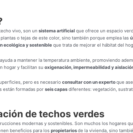
?
techo vivo, son un
sistema artificial
que ofrece un espacio verd
plantas o tejas de este color, sino también porque emplea las
ú
n ecológica y sostenible
que trata de mejorar el hábitat del hog
ire y ayuda a mantener la temperatura ambiente, promoviendo ade
 hogar y facilitan su
oxigenación, impermeabilidad y aislació
superficies, pero es necesario
consultar con un experto
que ase
tas están formadas por
seis capas
diferentes: vegetación, sustrato
lación de techos verdes
trucciones modernas y sostenibles. Son muchos los hogares que
ienen beneficios para los
propietarios
de la vivienda, sino tambi