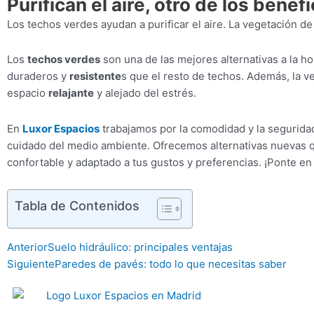
Purifican el aire, otro de los bene
Los techos verdes ayudan a purificar el aire. La vegetación de
Los
techos verdes
son una de las mejores alternativas a la ho
duraderos y
resistente
s que el resto de techos. Además, la 
espacio
relajante
y alejado del estrés.
En
Luxor Espacios
trabajamos por la comodidad y la seguridad
cuidado del medio ambiente. Ofrecemos alternativas nuevas qu
confortable y adaptado a tus gustos y preferencias. ¡Ponte e
Tabla de Contenidos
Ant
Sigui
Anterior
Suelo hidráulico: principales ventajas
Siguiente
Paredes de pavés: todo lo que necesitas saber